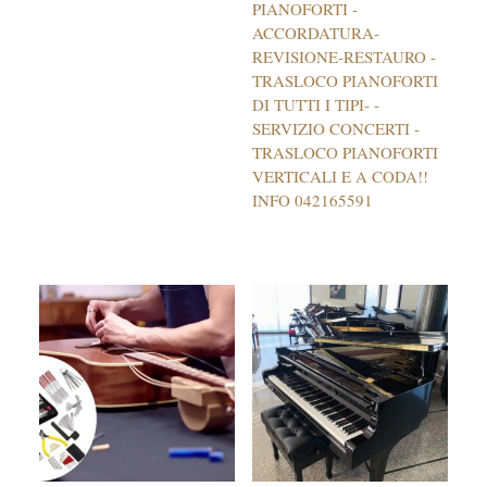
PIANOFORTI -
ACCORDATURA-
REVISIONE-RESTAURO -
TRASLOCO PIANOFORTI
DI TUTTI I TIPI- -
SERVIZIO CONCERTI -
TRASLOCO PIANOFORTI
VERTICALI E A CODA!!
INFO 042165591