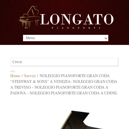
MENU
Home
/
Servizi
/ NOLEGGIO PIANOFORTE GRAN CODA
“STEINWAY & SONS” A VENEZIA- NOLEGGIO GRAN CODA
A TREVISO – NOLEGGIO PIANOFORTE GRAN CODA A
PADOVA – NOLEGGIO PIANOFORTE GRAN CODA A UDINE-