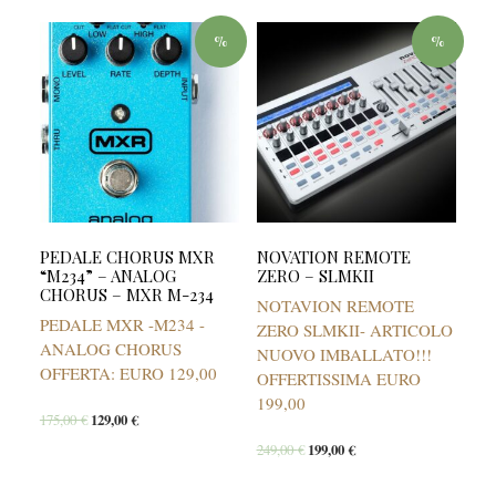
%
%
PEDALE CHORUS MXR
NOVATION REMOTE
“M234” – ANALOG
ZERO – SLMKII
CHORUS – MXR M-234
NOTAVION REMOTE
PEDALE MXR -M234 -
ZERO SLMKII- ARTICOLO
ANALOG CHORUS
NUOVO IMBALLATO!!!
OFFERTA: EURO 129,00
OFFERTISSIMA EURO
199,00
175,00
€
129,00
€
249,00
€
199,00
€