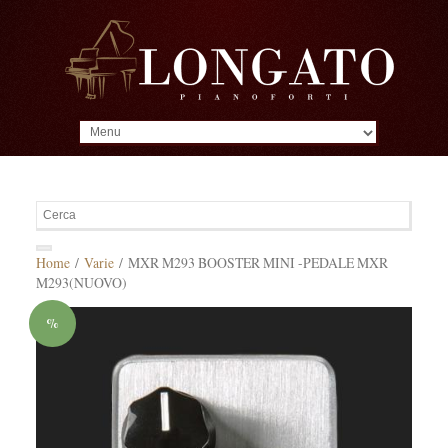
MENU
Home
/
Varie
/ MXR M293 BOOSTER MINI -PEDALE MXR
M293(NUOVO)
%