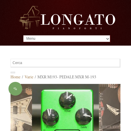
MENU
Home
/
Varie
/ MXR M193- PEDALE MXR M-193
%