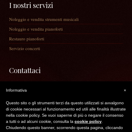
I nostri servizi
Noleggio e vendita strumenti musicali
Noleggio e vendita pianoforti
Restauro pianoforti
Servizio concerti
Contattaci
Via Guaiane, 56
Informativa
×
30020 Noventa di Piave (VE)
Telefono:
0421/65591
Questo sito o gli strumenti terzi da questo utilizzati si avvalgono
Mail:
info@longatopianoforti.it
di cookie necessari al funzionamento ed utili alle finalità illustrate
ORARI DEL NEGOZIO
nella cookie policy. Se vuoi saperne di più o negare il consenso
a tutti o ad alcuni cookie, consulta la
cookie policy
.
Chiudendo questo banner, scorrendo questa pagina, cliccando