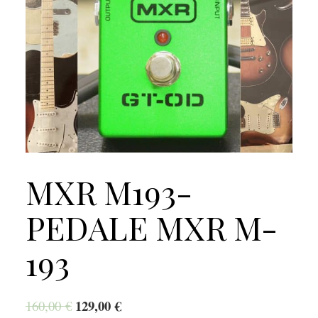
MXR M193-
PEDALE MXR M-
193
129,00
€
160,00
€