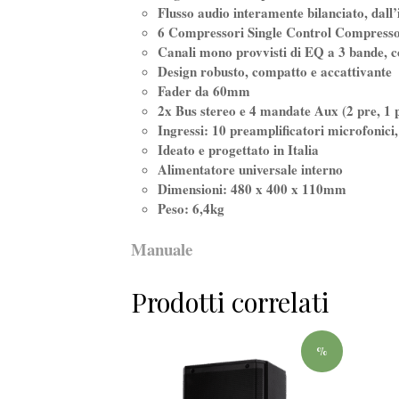
Flusso audio interamente bilanciato, dall’
6 Compressori Single Control Compress
Canali mono provvisti di EQ a 3 bande, c
Design robusto, compatto e accattivante
Fader da 60mm
2x Bus stereo e 4 mandate Aux (2 pre, 1 p
Ingressi: 10 preamplificatori microfonici,
Ideato e progettato in Italia
Alimentatore universale interno
Dimensioni: 480 x 400 x 110mm
Peso: 6,4kg
Manuale
Prodotti correlati
%