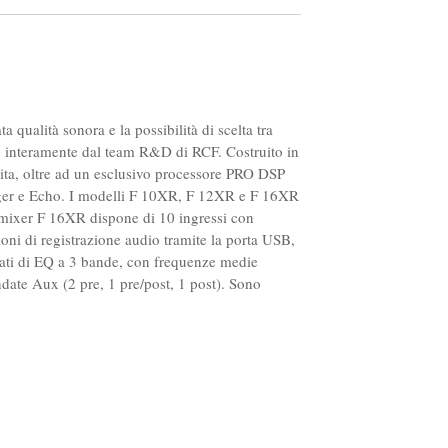
 qualità sonora e la possibilità di scelta tra
to interamente dal team R&D di RCF. Costruito in
cita, oltre ad un esclusivo processore PRO DSP
langer e Echo. I modelli F 10XR, F 12XR e F 16XR
l mixer F 16XR dispone di 10 ingressi con
ioni di registrazione audio tramite la porta USB,
tati di EQ a 3 bande, con frequenze medie
ndate Aux (2 pre, 1 pre/post, 1 post). Sono