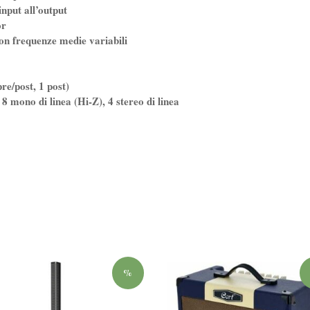
input all’output
or
on frequenze medie variabili
re/post, 1 post)
 8 mono di linea (Hi-Z), 4 stereo di linea
%