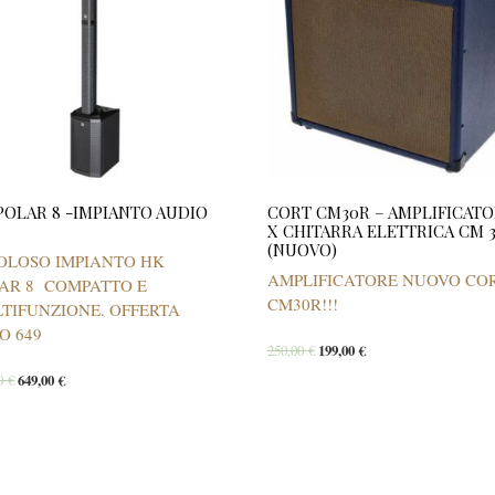
POLAR 8 -IMPIANTO AUDIO
CORT CM30R – AMPLIFICAT
X CHITARRA ELETTRICA CM 
(NUOVO)
OLOSO IMPIANTO HK
AMPLIFICATORE NUOVO CO
AR 8 COMPATTO E
CM30R!!!
TIFUNZIONE. OFFERTA
O 649
250,00
€
199,00
€
00
€
649,00
€