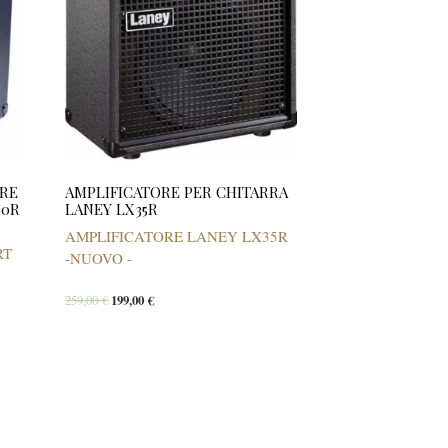
ORE
AMPLIFICATORE PER CHITARRA
30R
LANEY LX35R
AMPLIFICATORE LANEY LX35R
RT
-NUOVO -
259,00
€
199,00
€