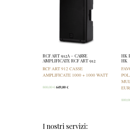
RCF ART 912A – CASSE
HK 
AMPLIFICATE RCF ART 912
HK
RCF ART 912 CASSE
FAV
AMPLIFICATE 1000 + 1000 WATT
POL
MUL
800,00
€
649,00
€
EUR
800,
I nostri servizi: