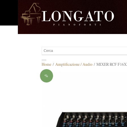
Home
/
Amplificazione / Audio
/ MIXER RCF F16X
%