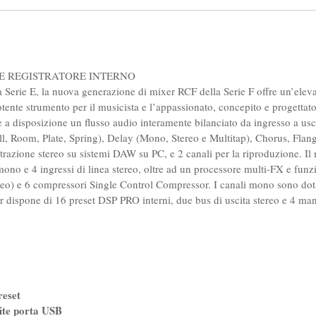
 E REGISTRATORE INTERNO
a Serie E, la nuova generazione di mixer RCF della Serie F offre un’elevata
otente strumento per il musicista e l’appassionato, concepito e progetta
e a disposizione un flusso audio interamente bilanciato da ingresso a us
 (Hall, Room, Plate, Spring), Delay (Mono, Stereo e Multitap), Chorus, F
trazione stereo su sistemi DAW su PC, e 2 canali per la riproduzione. I
 mono e 4 ingressi di linea stereo, oltre ad un processore multi-FX e funz
ereo) e 6 compressori Single Control Compressor. I canali mono sono do
xer dispone di 16 preset DSP PRO interni, due bus di uscita stereo e 4 ma
reset
ite porta USB