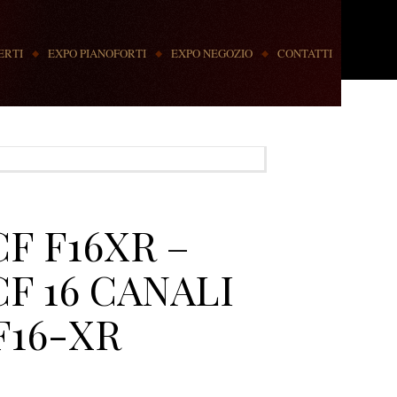
ERTI
EXPO PIANOFORTI
EXPO NEGOZIO
CONTATTI
F F16XR –
F 16 CANALI
F16-XR