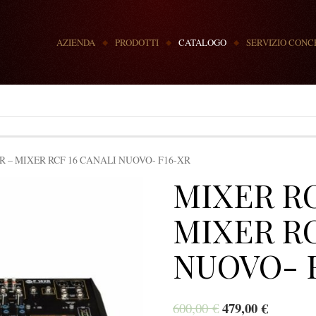
MENU
AZIENDA
PRODOTTI
CATALOGO
SERVIZIO CONC
R – MIXER RCF 16 CANALI NUOVO- F16-XR
MIXER RC
MIXER RC
NUOVO- 
479,00
€
600,00
€