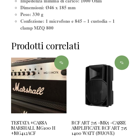
Impedenza minima di carico: 1000 Ohm
Dimensioni: Ø46 x 185 mm
Peso: 330 g
Confezione: 1 microfono e 845 – 1 custodia – 1
clamp MZQ 800
Prodotti correlati
%
%
TESTATA +CASSA
RCF ART 715 -MK5 -CASSE
MARSHALL MG100 H
AMPLIFICATE RCF ART 715
+MG412ACF
1400 WATT (NUOVE)