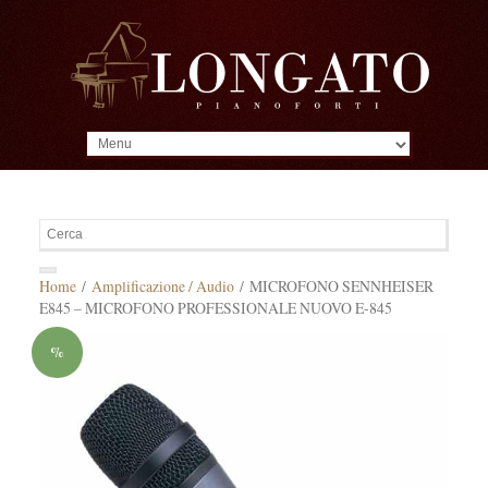
MENU
Home
/
Amplificazione / Audio
/ MICROFONO SENNHEISER
E845 – MICROFONO PROFESSIONALE NUOVO E-845
%