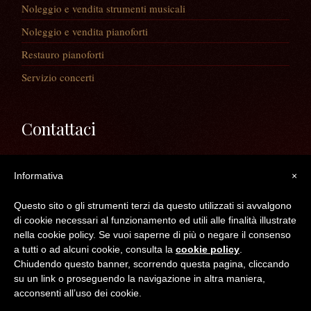
Noleggio e vendita strumenti musicali
Noleggio e vendita pianoforti
Restauro pianoforti
Servizio concerti
Contattaci
Via Guaiane, 56
Informativa
×
30020 Noventa di Piave (VE)
Telefono:
0421/65591
Questo sito o gli strumenti terzi da questo utilizzati si avvalgono
Mail:
info@longatopianoforti.it
di cookie necessari al funzionamento ed utili alle finalità illustrate
ORARI DEL NEGOZIO
nella cookie policy. Se vuoi saperne di più o negare il consenso
a tutti o ad alcuni cookie, consulta la
cookie policy
.
Chiudendo questo banner, scorrendo questa pagina, cliccando
©2016 Longato Pianoforti di Longato Jean Marie & c. s.n.c. - C.F. /P.IVA /R.I.
su un link o proseguendo la navigazione in altra maniera,
VE 04300830272 -- REA : VE N° 383050
acconsenti all’uso dei cookie.
Top