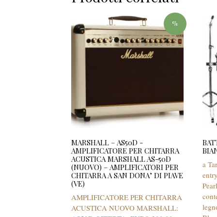
%
MARSHALL – AS50D -
BAT
AMPLIFICATORE PER CHITARRA
BIA
ACUSTICA MARSHALL AS-50D
a Ta
(NUOVO) – AMPLIFICATORI PER
entry
CHITARRA A SAN DONA’ DI PIAVE
(VE)
Pear
cont
AMPLIFICATORE PER CHITARRA
legn
ACUSTICA NUOVO MARSHALL: