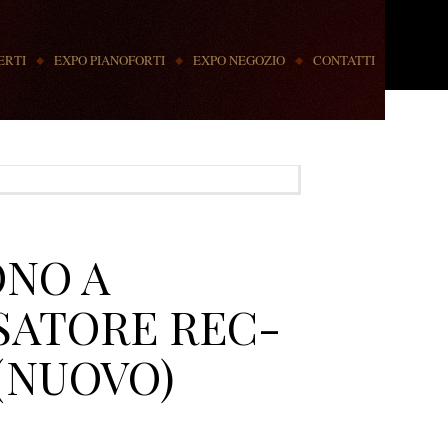
ERTI
EXPO PIANOFORTI
EXPO NEGOZIO
CONTATTI
NO A
ATORE REC-
(NUOVO)