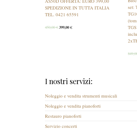
Bloc
AS50D OFFERTA: EURO 399,00
set:
SPEDIZIONE IN TUTTA ITALIA
TG1
TEL. 0421 65591
(tom
TGS1
450,00
€
399,00
€
incl
2xT
849,
I nostri servizi:
Noleggio e vendita strumenti musicali
Noleggio e vendita pianoforti
Restauro pianoforti
Servizio concerti