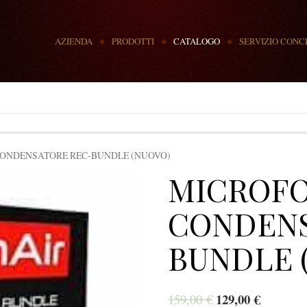
MENU
AZIENDA
PRODOTTI
CATALOGO
SERVIZIO CONC
CONDENSATORE REC-BUNDLE (NUOVO)
MICROFO
CONDENS
BUNDLE 
129,00
€
159,00
€