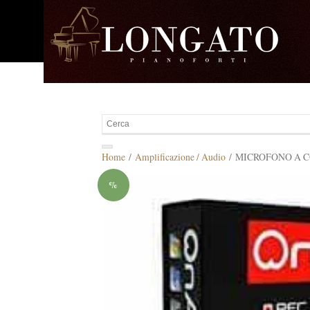
Home
/
Amplificazione / Audio
/ MICROFONO A 
%