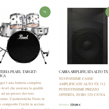
%
TERIA PEARL TARGET-
CASSA AMPLIFICATA ALTO TX 
NCA
NUOVISSIME CASSE
rget è una batteria completa
AMPLIFICATE ALTO TX 312
-level che assicura la qualità
POTENTISSIME PREZZO
l ad un prezzo davvero
OFFERTA: EURO 329 C/UNA
enuto. Caratteristiche Fusto in
o composito Cerchi in acciaio
450,00
€
329,00
€