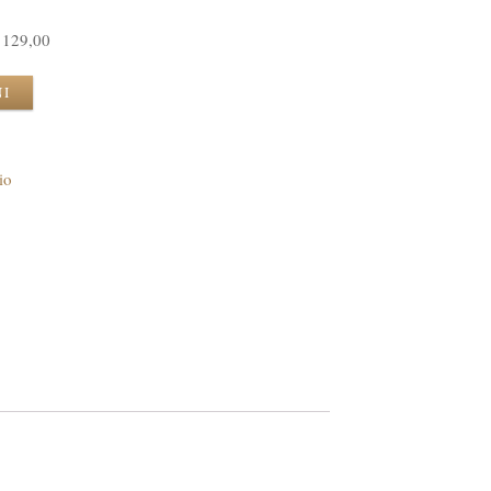
129,00
NI
io