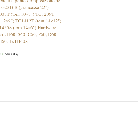
chetti a ponte Composizione del
 TG2216B (grancassa 22″)
008T (tom 10×8″) TG1209T
 12×9″) TG1412T (tom 14×12″)
455S (tom 14×6″) Hardware
uso: H60, S60, C60, P60, D60,
H60, 1xTH60S
00
€
549,00
€