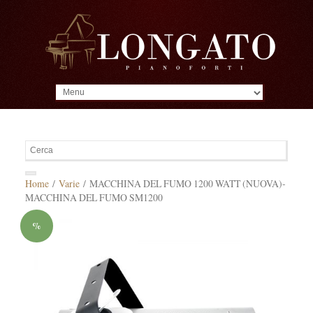
MENU
Home
/
Varie
/ MACCHINA DEL FUMO 1200 WATT (NUOVA)-
MACCHINA DEL FUMO SM1200
%