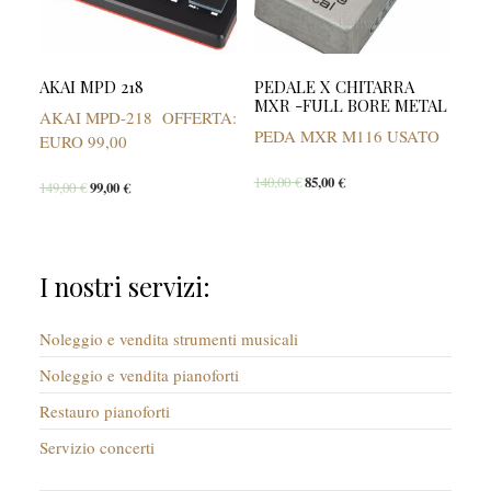
AKAI MPD 218
PEDALE X CHITARRA
MXR -FULL BORE METAL
AKAI MPD-218 OFFERTA:
PEDA MXR M116 USATO
EURO 99,00
140,00
€
85,00
€
149,00
€
99,00
€
I nostri servizi:
Noleggio e vendita strumenti musicali
Noleggio e vendita pianoforti
Restauro pianoforti
Servizio concerti