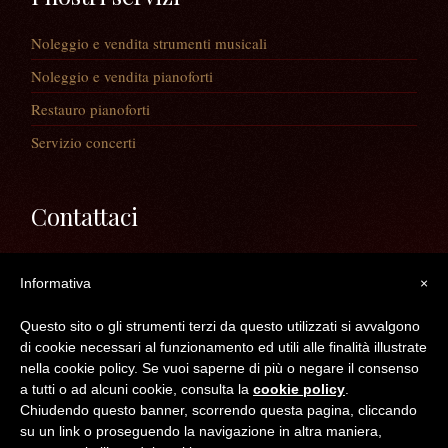
Noleggio e vendita strumenti musicali
Noleggio e vendita pianoforti
Restauro pianoforti
Servizio concerti
Contattaci
Via Guaiane, 56
Informativa
×
30020 Noventa di Piave (VE)
Telefono:
0421/65591
Questo sito o gli strumenti terzi da questo utilizzati si avvalgono
Mail:
info@longatopianoforti.it
di cookie necessari al funzionamento ed utili alle finalità illustrate
ORARI DEL NEGOZIO
nella cookie policy. Se vuoi saperne di più o negare il consenso
a tutti o ad alcuni cookie, consulta la
cookie policy
.
Chiudendo questo banner, scorrendo questa pagina, cliccando
©2016 Longato Pianoforti di Longato Jean Marie & c. s.n.c. - C.F. /P.IVA /R.I.
su un link o proseguendo la navigazione in altra maniera,
VE 04300830272 -- REA : VE N° 383050