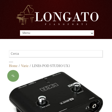
MENU
Home
/
Varie
/ LINE6 POD STUDIO UX1
%