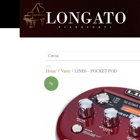
Home
/
Varie
/ LINE6 – POCKET POD
%