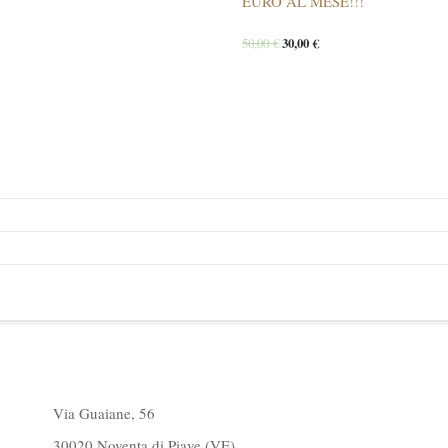
EURO AL MESE!!!
50,00
€
30,00
€
Via Guaiane, 56
30020 Noventa di Piave (VE)