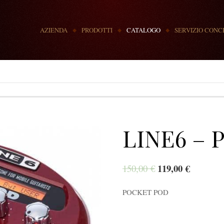
MENU
AZIENDA
PRODOTTI
CATALOGO
SERVIZIO CONC
LINE6 –
119,00
€
150,00
€
POCKET POD