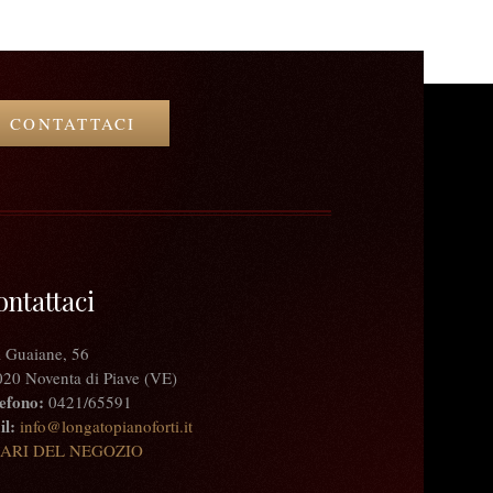
CONTATTACI
ontattaci
 Guaiane, 56
20 Noventa di Piave (VE)
efono:
0421/65591
l:
info@longatopianoforti.it
ARI DEL NEGOZIO