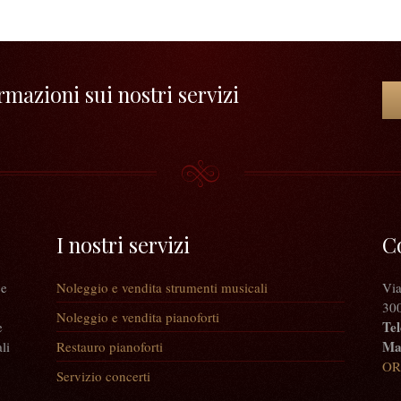
mazioni sui nostri servizi
I nostri servizi
C
 e
Noleggio e vendita strumenti musicali
Via
300
Noleggio e vendita pianoforti
Tel
e
Mai
li
Restauro pianoforti
OR
Servizio concerti