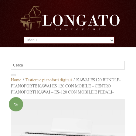
MENU
Home
/
Tastiere e pianoforti digitali
/ KAWAI ES120 BUNDLE-
PIANOFORTE KAWAI ES 120 CON MOBILE – CENTRO
PIANOFORTI KAWAI – ES-120 CON MOBILE E PEDALI-
%