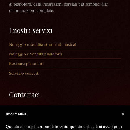
di pianoforti, dalle riparazioni parziali più semplici alle
ristrutturazioni complete.
I nostri servizi
Noleggio e vendita strumenti musicali
Noleggio e vendita pianoforti
Restauro pianoforti
Servizio concerti
Contattaci
Via Guaiane, 56
Informativa
×
30020 Noventa di Piave (VE)
Telefono:
0421/65591
Questo sito o gli strumenti terzi da questo utilizzati si avvalgono
Mail:
info@longatopianoforti.it