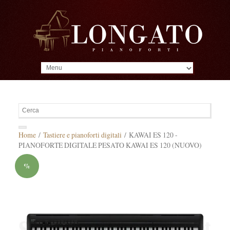
MENU
Home
/
Tastiere e pianoforti digitali
/ KAWAI ES 120 -
PIANOFORTE DIGITALE PESATO KAWAI ES 120 (NUOVO)
%