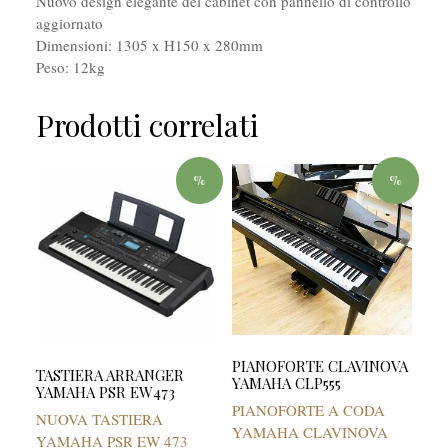
Nuovo design elegante del cabinet con pannello di controllo
aggiornato
Dimensioni: 1305 x H150 x 280mm
Peso: 12kg
Prodotti correlati
%
%
PIANOFORTE CLAVINOVA
TASTIERA ARRANGER
YAMAHA CLP555
YAMAHA PSR EW473
PIANOFORTE A CODA
NUOVA TASTIERA
YAMAHA CLAVINOVA
YAMAHA PSR EW 473