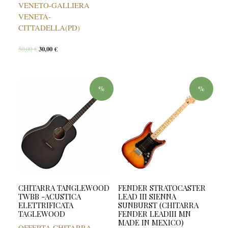
VENETO-GALLIERA
VENETA-
CITTADELLA(PD)
50,00
€
30,00
€
%
%
CHITARRA TANGLEWOOD
FENDER STRATOCASTER
TWBB -ACUSTICA
LEAD III SIENNA
ELETTRIFICATA
SUNBURST (CHITARRA
TAGLEWOOD
FENDER LEADIII MN
MADE IN MEXICO)
OFFERTA CHITARRA