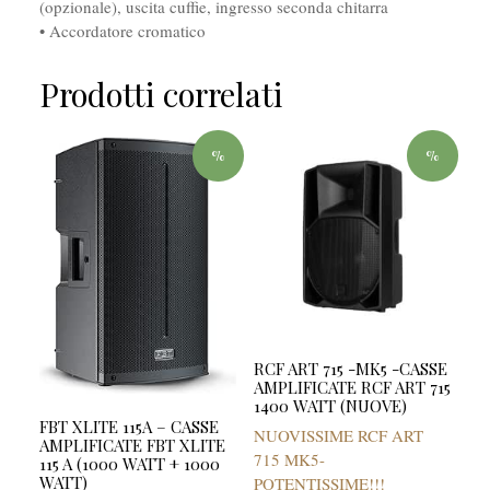
(opzionale), uscita cuffie, ingresso seconda chitarra
• Accordatore cromatico
Prodotti correlati
%
%
RCF ART 715 -MK5 -CASSE
AMPLIFICATE RCF ART 715
1400 WATT (NUOVE)
FBT XLITE 115A – CASSE
NUOVISSIME RCF ART
AMPLIFICATE FBT XLITE
715 MK5-
115 A (1000 WATT + 1000
WATT)
POTENTISSIME!!!