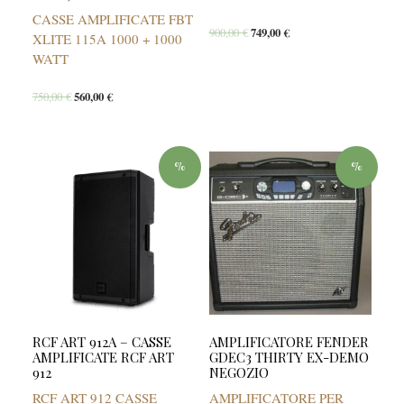
CASSE AMPLIFICATE FBT
900,00
€
749,00
€
XLITE 115A 1000 + 1000
WATT
750,00
€
560,00
€
%
%
RCF ART 912A – CASSE
AMPLIFICATORE FENDER
AMPLIFICATE RCF ART
GDEC3 THIRTY EX-DEMO
912
NEGOZIO
RCF ART 912 CASSE
AMPLIFICATORE PER