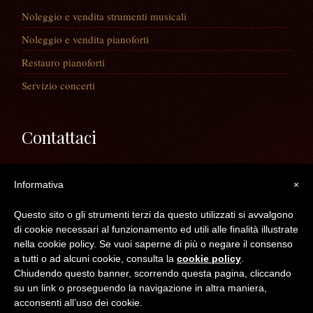
Noleggio e vendita strumenti musicali
Noleggio e vendita pianoforti
Restauro pianoforti
Servizio concerti
Contattaci
Via Guaiane, 56
Informativa
×
30020 Noventa di Piave (VE)
Telefono:
0421/65591
Questo sito o gli strumenti terzi da questo utilizzati si avvalgono
Mail:
info@longatopianoforti.it
di cookie necessari al funzionamento ed utili alle finalità illustrate
ORARI DEL NEGOZIO
nella cookie policy. Se vuoi saperne di più o negare il consenso
a tutti o ad alcuni cookie, consulta la
cookie policy
.
Chiudendo questo banner, scorrendo questa pagina, cliccando
©2016 Longato Pianoforti di Longato Jean Marie & c. s.n.c. - C.F. /P.IVA /R.I.
su un link o proseguendo la navigazione in altra maniera,
VE 04300830272 -- REA : VE N° 383050
acconsenti all’uso dei cookie.
Top