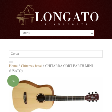
MENU
Home
/
Chitarre / bassi
/ CHITARRA CORT EARTH MINI
(USATO)
%