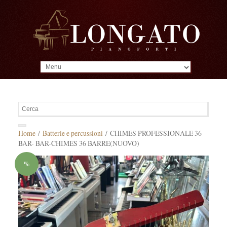
MENU
Home
/
Batterie e percussioni
/ CHIMES PROFESSIONALE 36
BAR- BAR-CHIMES 36 BARRE(NUOVO)
%