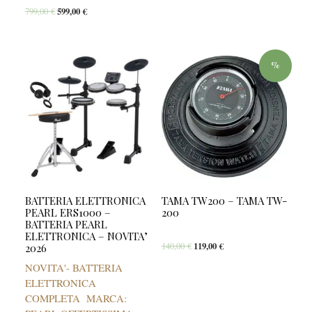
799,00
€
599,00
€
%
BATTERIA ELETTRONICA
TAMA TW200 – TAMA TW-
PEARL ERS1000 –
200
BATTERIA PEARL
ELETTRONICA – NOVITA’
140,00
€
119,00
€
2026
NOVITA'- BATTERIA
ELETTRONICA
COMPLETA MARCA: