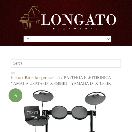
MENU
Home
/
Batterie e percussioni
/ BATTERIA ELETTRONICA
YAMAHA USATA (DTX 450BK) – YAMAHA DTX-450BK
%