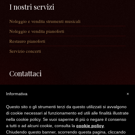
I nostri servizi
Noleggio e vendita strumenti musicali
Noleggio e vendita pianoforti
Restauro pianoforti
Servizio concerti
Contattaci
Via Guaiane, 56
Informativa
×
30020 Noventa di Piave (VE)
Telefono:
0421/65591
Questo sito o gli strumenti terzi da questo utilizzati si avvalgono
Mail:
info@longatopianoforti.it
di cookie necessari al funzionamento ed utili alle finalità illustrate
ORARI DEL NEGOZIO
nella cookie policy. Se vuoi saperne di più o negare il consenso
a tutti o ad alcuni cookie, consulta la
cookie policy
.
Chiudendo questo banner, scorrendo questa pagina, cliccando