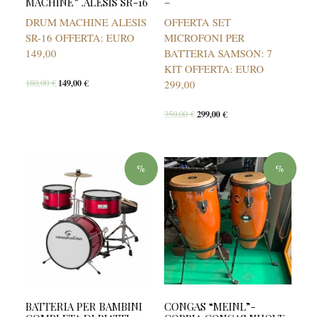
MACHINE” .ALESIS SR-16
–
DRUM MACHINE ALESIS
OFFERTA SET
SR-16 OFFERTA: EURO
MICROFONI PER
149,00
BATTERIA SAMSON: 7
KIT OFFERTA: EURO
180,00
€
149,00
€
299,00
350,00
€
299,00
€
%
%
BATTERIA PER BAMBINI
CONGAS “MEINL”-