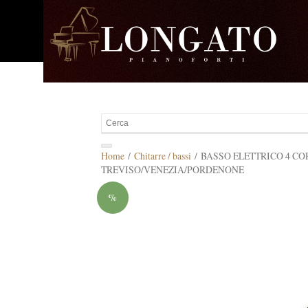
Home
/
Chitarre / bassi
/ BASSO ELETTRICO 4 COR
TREVISO/VENEZIA/PORDENONE
%