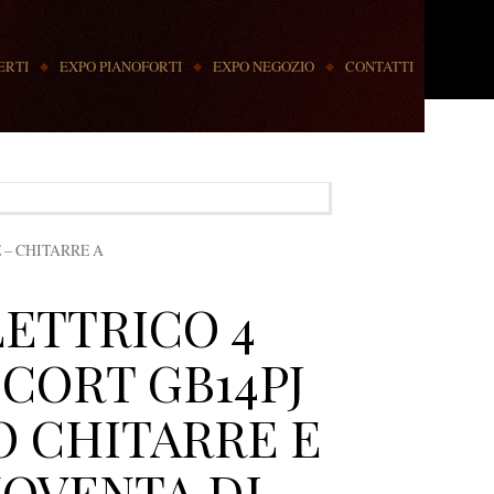
ERTI
EXPO PIANOFORTI
EXPO NEGOZIO
CONTATTI
 – CHITARRE A
LETTRICO 4
CORT GB14PJ
O CHITARRE E
NOVENTA DI