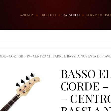
MENU
AZIENDA
PRODOTTI
CATALOGO
SERVIZIO CONC
DE – CORT GB14PJ – CENTRO CHITARRE E BASSI A NOVENTA DI PIAVE
BASSO E
CORDE – 
– CENTR
BASSI A 