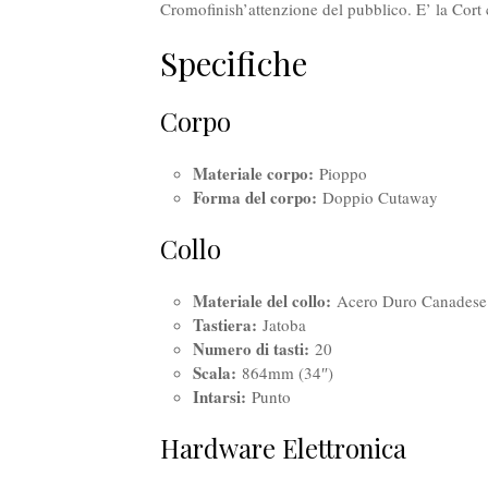
Cromofinish’attenzione del pubblico. E’ la Cort 
Specifiche
Corpo
Materiale corpo:
Pioppo
Forma del corpo:
Doppio Cutaway
Collo
Materiale del collo:
Acero Duro Canadese
Tastiera:
Jatoba
Numero di tasti:
20
Scala:
864mm (34″)
Intarsi:
Punto
Hardware Elettronica