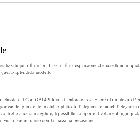
le
lizzato per offrire toni bassi in forte espansione che eccellono in qualsi
o questo splendido modello.
so classico, il Cort GB14PJ fonde il calore e lo spessore di un pickup P c
ragoroso del punk e del metal, o piuttosto l’eleganza e punch l’eleganza
un controllo ancora maggiore, è possibile comporre il volume di ogni pi
 il vostro suono unico con la massima precisione.