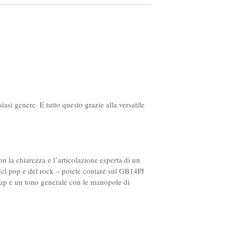
asi genere. E tutto questo grazie alla versatile
on la chiarezza e l’articolazione esperta di un
 del pop e del rock – potete contare sul GB14PJ
ckup e un tono generale con le manopole di