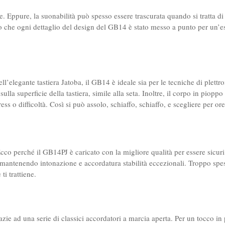
. Eppure, la suonabilità può spesso essere trascurata quando si tratta di 
o che ogni dettaglio del design del GB14 è stato messo a punto per un’e
elegante tastiera Jatoba, il GB14 è ideale sia per le tecniche di plettroin
lla superficie della tastiera, simile alla seta. Inoltre, il corpo in piopp
ss o difficoltà. Così si può assolo, schiaffo, schiaffo, e scegliere per ore
cco perché il GB14PJ è caricato con la migliore qualità per essere sicur
 mantenendo intonazione e accordatura stabilità eccezionali. Troppo spes
i trattiene.
azie ad una serie di classici accordatori a marcia aperta. Per un tocco i