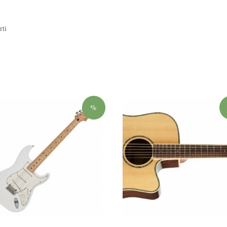
rti
%