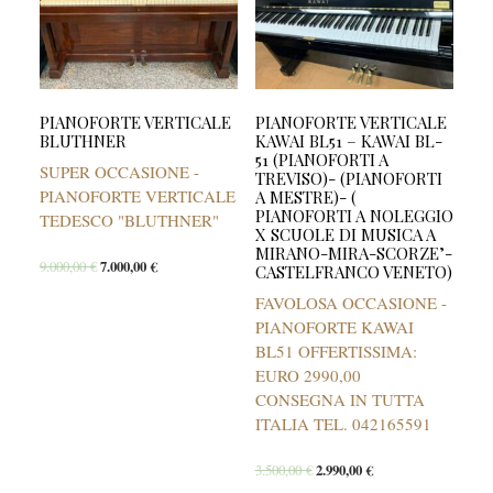
PIANOFORTE VERTICALE
PIANOFORTE VERTICALE
BLUTHNER
KAWAI BL51 – KAWAI BL-
51 (PIANOFORTI A
SUPER OCCASIONE -
TREVISO)- (PIANOFORTI
PIANOFORTE VERTICALE
A MESTRE)- (
PIANOFORTI A NOLEGGIO
TEDESCO "BLUTHNER"
X SCUOLE DI MUSICA A
MIRANO-MIRA-SCORZE’-
9.000,00
€
7.000,00
€
CASTELFRANCO VENETO)
FAVOLOSA OCCASIONE -
PIANOFORTE KAWAI
BL51 OFFERTISSIMA:
EURO 2990,00
CONSEGNA IN TUTTA
ITALIA TEL. 042165591
3.500,00
€
2.990,00
€