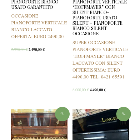
PIANOFORTE BIANCO
PIANOFORTE VERTICALE
USATO GARANTITO
“HOFFMAYER” CON
SILENT BIANCO-
OCCASIONE
PIANOFORTE USATO
PIANOFORTE VERTICALE
SILENT – PIANOFORTE
BIANCO SILENT
BIANCO LACCATO
OCCASIONE
OFFERTA: EURO 2490,00
SUPER OCCASIONE
PIANOFORTE VERTICALE
2.990,00
€
2.490,00
€
"HOFFMAYER" BIANCO
LACCATO CON SILENT
OFFERTISSIMA: EURO
4490,00 TEL. 0421 65591
6.000,00
€
4.490,00
€
%
%