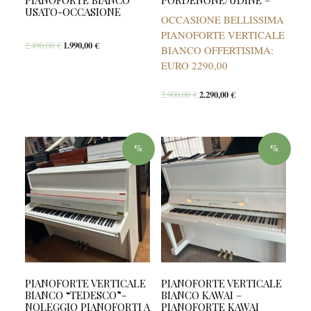
PIANOFORTE BIANCO
PORDENONE/UDINE –
USATO-OCCASIONE
OCCASIONE BELLISSIMA
PIANOFORTE VERTICALE
2.490,00
€
1.990,00
€
BIANCO OFFERTISIMA:
EURO 2290,00
2.900,00
€
2.290,00
€
%
%
PIANOFORTE VERTICALE
PIANOFORTE VERTICALE
BIANCO “TEDESCO”-
BIANCO KAWAI –
NOLEGGIO PIANOFORTI A
PIANOFORTE KAWAI