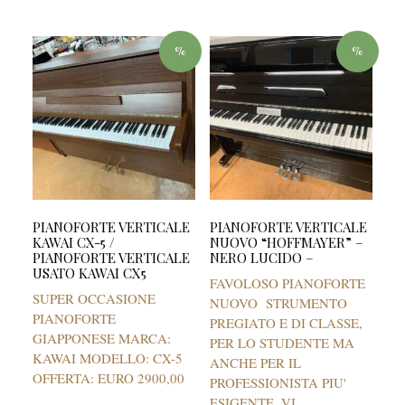
%
%
PIANOFORTE VERTICALE
PIANOFORTE VERTICALE
KAWAI CX-5 /
NUOVO “HOFFMAYER” –
PIANOFORTE VERTICALE
NERO LUCIDO –
USATO KAWAI CX5
FAVOLOSO PIANOFORTE
SUPER OCCASIONE
NUOVO STRUMENTO
PIANOFORTE
PREGIATO E DI CLASSE,
GIAPPONESE MARCA:
PER LO STUDENTE MA
KAWAI MODELLO: CX-5
ANCHE PER IL
OFFERTA: EURO 2900,00
PROFESSIONISTA PIU'
ESIGENTE. VI