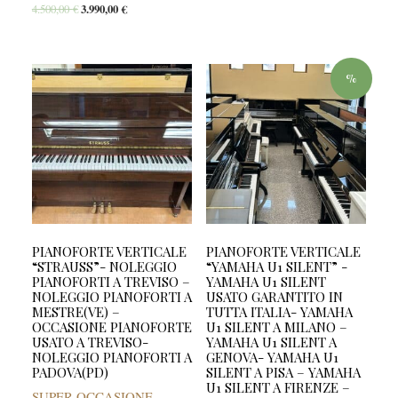
4.500,00
€
3.990,00
€
%
PIANOFORTE VERTICALE
PIANOFORTE VERTICALE
“STRAUSS”- NOLEGGIO
“YAMAHA U1 SILENT” -
PIANOFORTI A TREVISO –
YAMAHA U1 SILENT
NOLEGGIO PIANOFORTI A
USATO GARANTITO IN
MESTRE(VE) –
TUTTA ITALIA- YAMAHA
OCCASIONE PIANOFORTE
U1 SILENT A MILANO –
USATO A TREVISO-
YAMAHA U1 SILENT A
NOLEGGIO PIANOFORTI A
GENOVA- YAMAHA U1
PADOVA(PD)
SILENT A PISA – YAMAHA
U1 SILENT A FIRENZE –
SUPER OCCASIONE