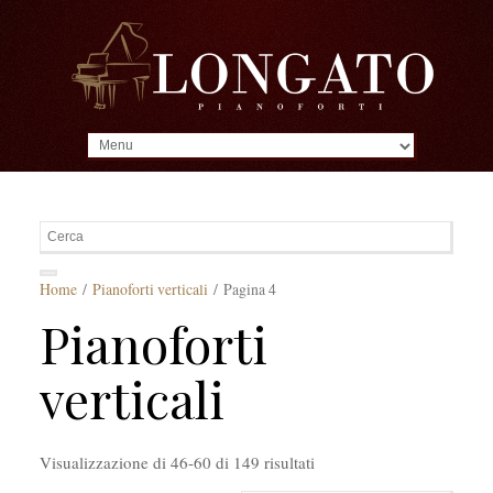
MENU
Home
/
Pianoforti verticali
/ Pagina 4
Pianoforti
verticali
Visualizzazione di 46-60 di 149 risultati