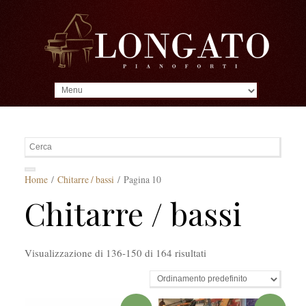
MENU
Home
/
Chitarre / bassi
/ Pagina 10
Chitarre / bassi
Visualizzazione di 136-150 di 164 risultati