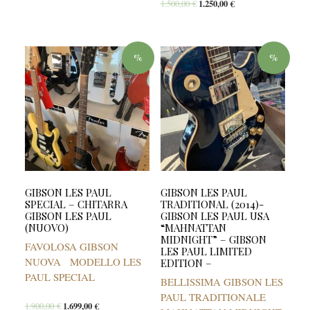
1.500,00
€
1.250,00
€
%
%
GIBSON LES PAUL
GIBSON LES PAUL
SPECIAL – CHITARRA
TRADITIONAL (2014)-
GIBSON LES PAUL
GIBSON LES PAUL USA
(NUOVO)
“MAHNATTAN
MIDNIGHT” – GIBSON
FAVOLOSA GIBSON
LES PAUL LIMITED
NUOVA MODELLO LES
EDITION –
PAUL SPECIAL
BELLISSIMA GIBSON LES
PAUL TRADITIONALE
1.900,00
€
1.699,00
€