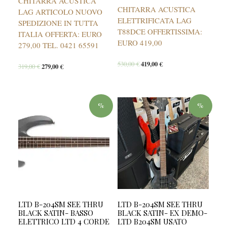
CHITARRA ACUSTICA
CHITARRA ACUSTICA
LAG ARTICOLO NUOVO
ELETTRIFICATA LAG
SPEDIZIONE IN TUTTA
T88DCE OFFERTISSIMA:
ITALIA OFFERTA: EURO
EURO 419,00
279,00 TEL. 0421 65591
530,00
€
419,00
€
319,00
€
279,00
€
%
%
LTD B-204SM SEE THRU
LTD B-204SM SEE THRU
BLACK SATIN- BASSO
BLACK SATIN- EX DEMO-
ELETTRICO LTD 4 CORDE
LTD B204SM USATO