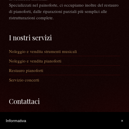
Specializzati nel painoforte, ci occupiamo inoltre del restauro
di pianoforti, dalle riparazioni parziali più semplici alle
ristrutturazioni complete.
I nostri servizi
Noleggio e vendita strumenti musicali
Noleggio e vendita pianoforti
Restauro pianoforti
Servizio concerti
Contattaci
Via Guaiane, 56
Informativa
×
30020 Noventa di Piave (VE)
Telefono:
0421/65591