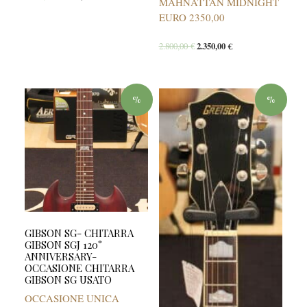
MAHNATTAN MIDNIGHT
EURO 2350,00
2.800,00
€
2.350,00
€
%
%
GIBSON SG- CHITARRA
GIBSON SGJ 120°
ANNIVERSARY-
OCCASIONE CHITARRA
GIBSON SG USATO
OCCASIONE UNICA