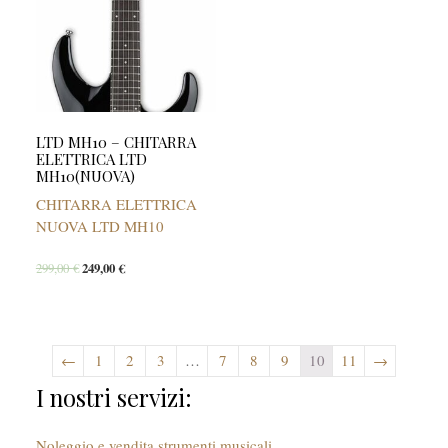
LTD MH10 – CHITARRA
ELETTRICA LTD
MH10(NUOVA)
CHITARRA ELETTRICA
NUOVA LTD MH10
299,00
€
249,00
€
←
1
2
3
…
7
8
9
10
11
→
I nostri servizi:
Noleggio e vendita strumenti musicali