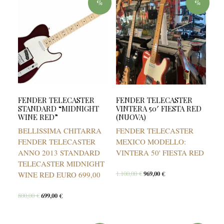
%
%
FENDER TELECASTER
FENDER TELECASTER
STANDARD “MIDNIGHT
VINTERA 50′ FIESTA RED
WINE RED”
(NUOVA)
BELLISSIMA CHITARRA
FENDER TELECASTER
FENDER TELECASTER
MEXICO MODELLO:
ANNO 2013 STANDARD
VINTERA 50' FIESTA RED
TELECASTER MIDNIGHT
1.100,00
€
969,00
€
WINE RED EURO 699,00
800,00
€
699,00
€