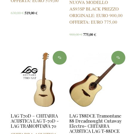
OFFERTA: EURO 519,00
NUOVA MODELLO
AS93SP BLACK PREZZO
630,00
€
519,00
€
ORIGINALE: EURO 900,00
OFFERTA: EURO 775,00
900,00
€
775,00
€
%
%
LAG T70D – CHITARRA
LAG T88DCE Tramontane
ACUSTICA LAG T-70D -
88 Dreadnought Cutaway
LAG TRAMONTANA 70
Electro- CHITARRA
ACUSTICA LAG T-88DCE