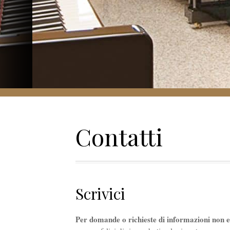
Contatti
Scrivici
Per domande o richieste di informazioni non es