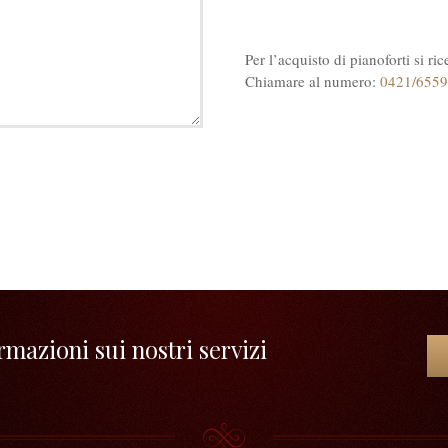
Per l’acquisto di pianoforti si r
Chiamare al numero:
0421/655
mazioni sui nostri servizi