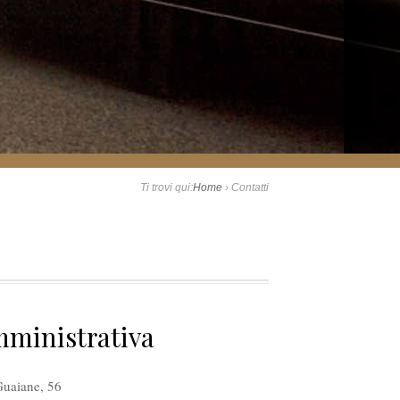
Ti trovi qui:
Home
›
Contatti
mministrativa
Guaiane, 56