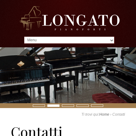
MENU
Ti trovi qui:
Home
›
Contatti
Contatti