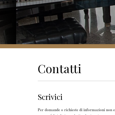
Contatti
Scrivici
Per domande o richieste di informazioni non es