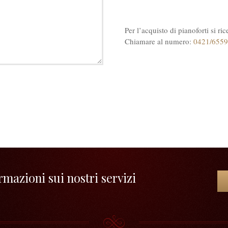
Per l’acquisto di pianoforti si r
Chiamare al numero:
0421/655
mazioni sui nostri servizi