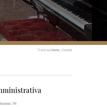
Ti trovi qui:
Home
›
Contatti
mministrativa
Guaiane, 56