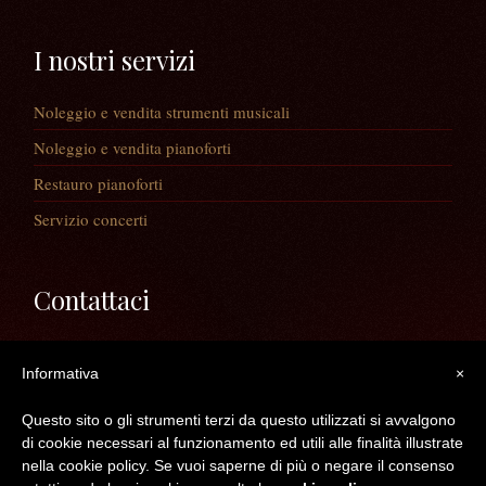
I nostri servizi
Noleggio e vendita strumenti musicali
Noleggio e vendita pianoforti
Restauro pianoforti
Servizio concerti
Contattaci
Via Guaiane, 56
Informativa
×
30020 Noventa di Piave (VE)
Telefono:
0421/65591
Questo sito o gli strumenti terzi da questo utilizzati si avvalgono
Mail:
info@longatopianoforti.it
di cookie necessari al funzionamento ed utili alle finalità illustrate
ORARI DEL NEGOZIO
nella cookie policy. Se vuoi saperne di più o negare il consenso