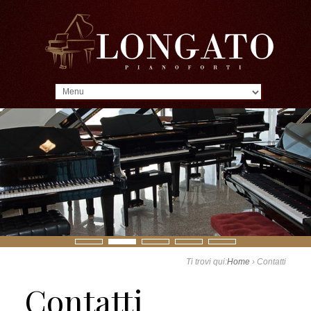
MENU
Ti trovi qui:
Home
›
Contatti
Contatti