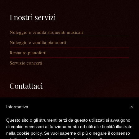
I nostri servizi
Noleggio e vendita strumenti musicali
Noleggio e vendita pianoforti
Restauro pianoforti
Servizio concerti
Contattaci
Via Guaiane, 56
Informativa
×
30020 Noventa di Piave (VE)
Telefono:
0421/65591
Questo sito o gli strumenti terzi da questo utilizzati si avvalgono
Mail:
info@longatopianoforti.it
di cookie necessari al funzionamento ed utili alle finalità illustrate
ORARI DEL NEGOZIO
nella cookie policy. Se vuoi saperne di più o negare il consenso